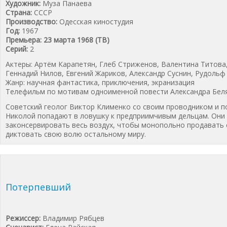
Художник:
Муза Панаева
Страна:
СССР
Производство:
Одесская киностудия
Год:
1967
Премьера: 23 марта 1968 (ТВ)
Cерий:
2
Актеры: Артём Карапетян, Глеб Стриженов, Валентина Титова
Геннадий Нилов, Евгений Жариков, Александр Суснин, Рудольф
Жанр: научная фантастика, приключения, экранизация
Телефильм по мотивам одноименной повести Александра Беля
Советский геолог Виктор Клименко со своим проводником и 
Николой попадают в ловушку к предприимчивым дельцам. Они
законсервировать весь воздух, чтобы монопольно продавать 
диктовать свою волю остальному миру.
Подробнее...
Потерпевший
Режиссер:
Владимир Рябцев