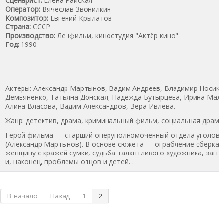
Сценарист:
Елена Райская
Оператор:
Вячеслав Звонилкин
Композитор:
Евгений Крылатов
Страна:
СССР
Производство:
Ленфильм, киностудия "Актёр кино"
Год:
1990
Актеры: Александр Мартынов, Вадим Андреев, Владимир Носик
Демьяненко, Татьяна Донская, Надежда Бутырцева, Ирина Ма
Алина Власова, Вадим Александров, Вера Ивлева.
Жанр: детектив, драма, криминальный фильм, социальная дра
Герой фильма — старший оперуполномоченный отдела уголов
(Александр Мартынов). В основе сюжета — ограбление сберка
женщину с кражей сумки, судьба талантливого художника, заг
и, наконец, проблемы отцов и детей…
Подробнее...
В начало
Назад
1
2