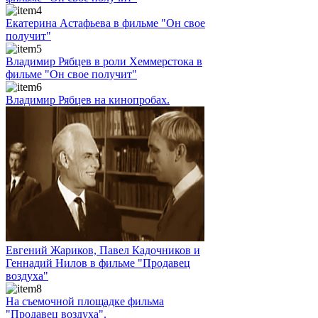
Екатерина Астафьева в фильме "Он свое
получит"
Владимир Рябцев в роли Хеммерстока в
фильме "Он свое получит"
Владимир Рябцев на кинопробах.
Евгений Жариков, Павел Кадочников и
Геннадий Нилов в фильме "Продавец
воздуха"
На съемочной площадке фильма
"Продавец воздуха".