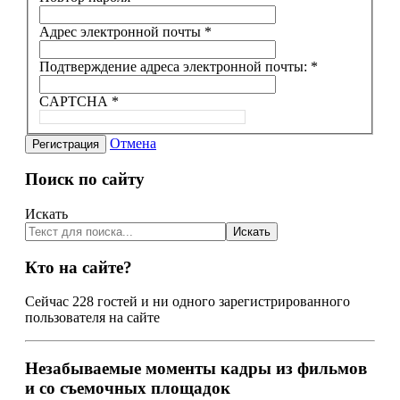
журнал "Техника молодежи"
журнал "ТМ" №4 -1996
Адрес электронной почты
*
журнал "ТМ" №8 -1996
журнал "ТМ" №9 -1996
журнал "ТМ" №8 -1997
Подтверждение адреса электронной почты:
*
журнал "ТМ" №10 -1997
журнал "ТМ" №8 -1998
CAPTCHA
*
журнал "Искусство Кино"
журнал "Звезда"
Отмена
Регистрация
журнал "NEWLOOK"
Медицинская газета
Поиск по сайту
Сервис
Авторизация
Форма регистрации
Искать
Обратная связь
Искать
FAQ
Кто на сайте?
Сейчас 228 гостей и ни одного зарегистрированного
пользователя на сайте
Незабываемые моменты
кадры из фильмов
и со съемочных площадок