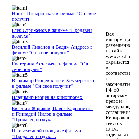
Ирина Понаровская в фильме "Он свое
получит"
Глеб Стриженов в фильме "Продавец
Вся
воздуха"
информация,
размещенная
Василий Ливанов и Вадим Андреев в
на сайте
фильме "Он свое получит"
www.vladimirrya
охраняется
Екатерина Астафьева в фильме "Он
в
свое получит"
соответствии
с
Владимир Рябцев в роли Хеммерстока
законодательст
в фильме "Он свое получит"
РФ об
авторском
Владимир Рябцев на кинопробах.
праве и
международны
Евгений Жариков, Павел Кадочников
соглашениями.
и Геннадий Нилов в фильме
Копирование
"Продавец воздуха"
текстов
(в т.ч.
На съемочной площадке фильма
отдельных
"Продавец воздуха".