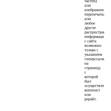
частей)
или
изображений,
перепечатка
или
любое
другое
распространен
информации
с сайта
возможно
только с
указанием
гиперссылки
на
страницу,
с
которой
был
осуществлен
копипаст
или
рерайт.