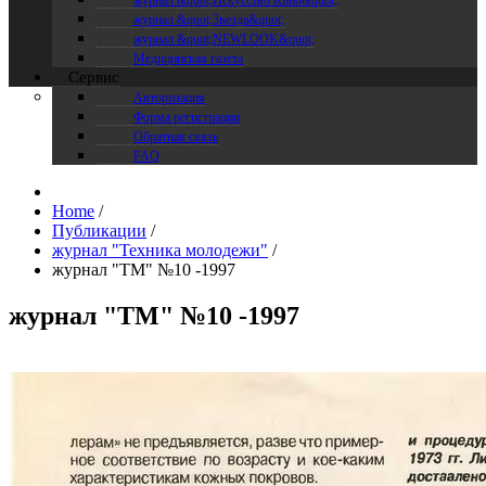
журнал &quot;Искусство Кино&quot;
журнал &quot;Звезда&quot;
журнал &quot;NEWLOOK&quot;
Медицинская газета
Сервис
Авторизация
Форма регистрации
Обратная связь
FAQ
Home
/
Публикации
/
журнал "Техника молодежи"
/
журнал "ТМ" №10 -1997
журнал "ТМ" №10 -1997