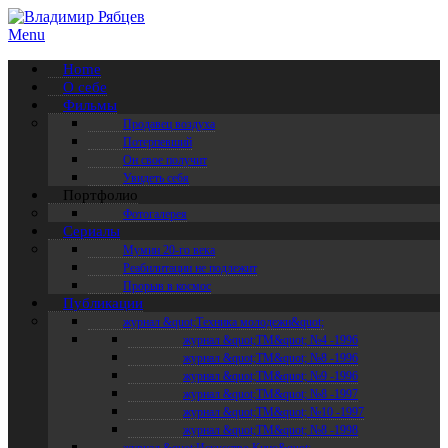
Menu
Home
О себе
Фильмы
Продавец воздуха
Потерпевший
Он свое получит
Увидеть себя
Портфолио
Фотогалерея
Сериалы
Мумии 20-го века
Реабилитации не подлежит
Прорыв в космос
Публикации
журнал &quot;Техника молодежи&quot;
журнал &quot;ТМ&quot; №4 -1996
журнал &quot;ТМ&quot; №8 -1996
журнал &quot;ТМ&quot; №9 -1996
журнал &quot;ТМ&quot; №8 -1997
журнал &quot;ТМ&quot; №10 -1997
журнал &quot;ТМ&quot; №8 -1998