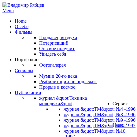
Menu
Home
О себе
Фильмы
Продавец воздуха
Потерпевший
Он свое получит
Увидеть себя
Портфолио
Фотогалерея
Сериалы
Мумии 20-го века
Реабилитации не подлежит
Прорыв в космос
Публикации
журнал &quot;Техника
молодежи&quot;
Сервис
журнал &quot;ТМ&quot; №4 -1996
журнал &quot;ТМ&quot; №8 -1996
журнал &quot;ТМ&quot; №9 -1996
Home
/
журнал &quot;ТМ&quot; №8 -1997
журнал &quot;ТМ&quot; №10
-1997