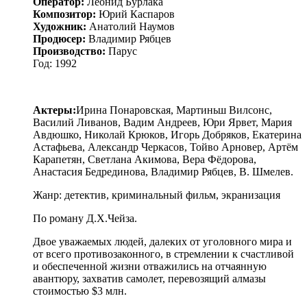
Оператор:
Леонид Бурлака
Композитор:
Юрий Каспаров
Художник:
Анатолий Наумов
Продюсер:
Владимир Рябцев
Производство:
Парус
Год: 1992
Актеры:
Ирина Понаровская, Мартиньш Вилсонс,
Василий Ливанов, Вадим Андреев, Юри Ярвет, Мария
Авдюшко, Николай Крюков, Игорь Добряков, Екатерина
Астафьева, Александр Черкасов, Тойво Арновер, Артём
Карапетян, Светлана Акимова, Вера Фёдорова,
Анастасия Бедрединова, Владимир Рябцев, В. Шмелев.
Жанр: детектив, криминальный фильм, экранизация
По роману Д.Х.Чейза.
Двое уважаемых людей, далеких от уголовного мира и
от всего противозаконного, в стремлении к счастливой
и обеспеченной жизни отважились на отчаянную
авантюру, захватив самолет, перевозящий алмазы
стоимостью $3 млн.